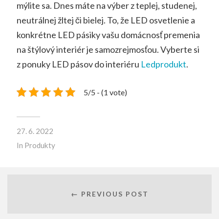
mýlite sa. Dnes máte na výber z teplej, studenej,
neutrálnej žltej či bielej. To, že LED osvetlenie a
konkrétne LED pásiky vašu domácnosť premenia
na štýlový interiér je samozrejmosťou. Vyberte si
z ponuky LED pásov do interiéru
Ledprodukt
.
5/5 - (1 vote)
27. 6. 2022
In
Produkty
← PREVIOUS POST