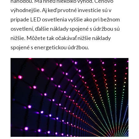
náhodou. Má hneď niekoľko výhod. Cenovo
výhodnejšie. Aj keď prvotné investície sú v
prípade LED osvetlenia vyššie ako pri bežnom
osvetlení, ďalšie náklady spojené s údržbou sú
nižšie. Môžete tak očakávať nižšie náklady
spojené s energetickou údržbou.