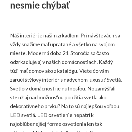
nesmie chýbať
Náš interiér je našim zrkadlom. Pri návštevách sa
vždy snažíme mať upratané a všetko na svojom
mieste. Moderná doba 21. Storočia sa často
odzrkadľuje aj v našich domácnostiach. Každý
túži mať domov ako z katalógu. Viete čo vám
zaručí štýlový interiér s nádychom luxusu? Svetlá.
Svetlo v domácnosti je nutnosťou. No zamýšľali
ste už aj nad možnosťou použitia svetla ako
dekoratívneho prvku? Na to sú najlepšou voľbou
LED svetlá. LED osvetlenie nepatrí k
najobľúbenejšej forme osvetlenia len tak