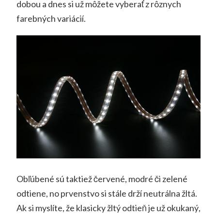
dobou a dnes si už môžete vyberať z rôznych
farebných variácií.
Obľúbené sú taktiež červené, modré či zelené
odtiene, no prvenstvo si stále drží neutrálna žltá.
Ak si myslíte, že klasicky žltý odtieň je už okukaný,