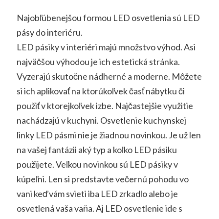
Najobľúbenejšou formou LED osvetlenia sú LED
pásy do interiéru.
LED pásiky v interiéri majú množstvo výhod. Asi
najväčšou výhodou je ich estetická stránka.
Vyzerajú skutočne nádherné a moderne. Môžete
si ich aplikovať na ktorúkoľvek časť nábytku či
použiť v ktorejkoľvek izbe. Najčastejšie využitie
nachádzajú v kuchyni. Osvetlenie kuchynskej
linky LED pásmi nie je žiadnou novinkou. Je už len
na vašej fantázii aký typ a koľko LED pásiku
použijete. Veľkou novinkou sú LED pásiky v
kúpeľni. Len si predstavte večernú pohodu vo
vani keď vám svieti iba LED zrkadlo alebo je
osvetlená vaša vaňa. Aj LED osvetlenie ide s