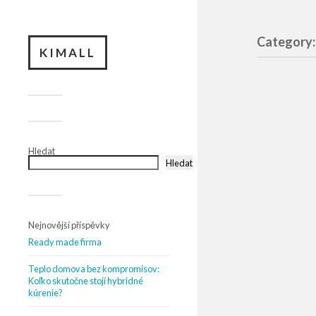
Category:
KIMALL
Hledat
Hledat
Nejnovější příspěvky
Ready made firma
Teplo domova bez kompromisov:
Koľko skutočne stojí hybridné
kúrenie?