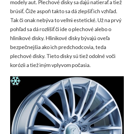
modely aut. Plechové disky sa dajú natierať a tiež
brúsiť. Čiže aspoň takto sa dá zlepšiť ich vzhľad.
Tak či onak nebýva to veľmi estetické. Už na prvý
pohľad sa dá rozlíšiť či ide o plechové alebo o
hliníkové disky. Hlinikové disky bývajú oveľa
bezpečnejšia ako ich predchodcovia, teda
plechové disky. Tieto disky sú tiež odolné voči
korózii a tiež iným vplyvom počasia.