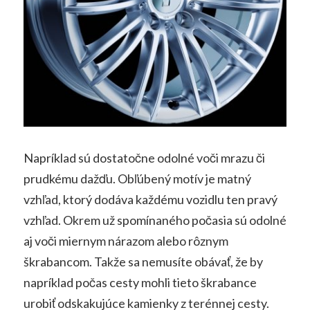
Napríklad sú dostatočne odolné voči mrazu či
prudkému dažďu. Obľúbený motív je matný
vzhľad, ktorý dodáva každému vozidlu ten pravý
vzhľad. Okrem už spomínaného počasia sú odolné
aj voči miernym nárazom alebo rôznym
škrabancom. Takže sa nemusíte obávať, že by
napríklad počas cesty mohli tieto škrabance
urobiť odskakujúce kamienky z terénnej cesty.