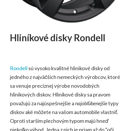
Hliníkové disky Rondell
Rondell
sú vysoko kvalitné hlinikové disky od
jedného z najväčších nemeckých výrobcov, ktoré
sa venuje precíznej výrobe novodobých
hlinikových diskov. Hliníkové disky sa pravom
považujú za najúspešnejšie a
najobľúbenejšie
typy
diskov aké môžete na vašom automobile vlastniť.
Oproti starším plechovým typom majú hneď
niekoľko výhod. Jedna z nich je priam až do “oči