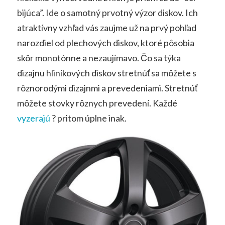
bijúca”. Ide o samotný prvotný výzor diskov.
Ich
atraktívny vzhľad vás zaujme už na prvý pohľad
narozdiel od plechových diskov, ktoré pôsobia
skôr monotónne a nezaujímavo. Čo sa týka
dizajnu hliníkových diskov stretnúť sa môžete s
rôznorodými dizajnmi a prevedeniami. Stretnúť
môžete stovky rôznych prevedení. Každé
vyzerajú
? pritom úplne inak.