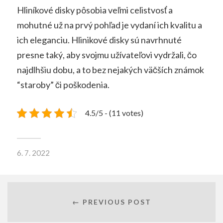
Hliníkové disky pôsobia veľmi celistvosť a
mohutné už na prvý pohľad je vydaní ich kvalitu a
ich eleganciu. Hlinikové disky sú navrhnuté
presne taký, aby svojmu užívateľovi vydržali, čo
najdlhšiu dobu, a to bez nejakých väčších známok
“staroby” či poškodenia.
4.5/5 - (11 votes)
6. 7. 2022
← PREVIOUS POST