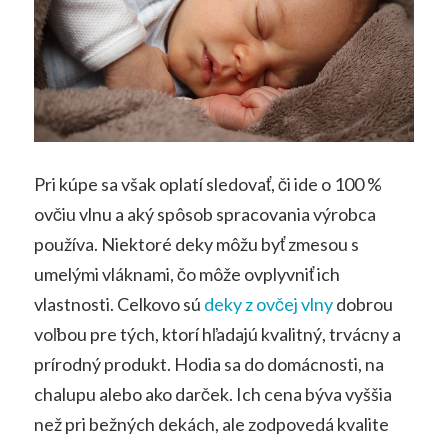
Pri kúpe sa však oplatí sledovať, či ide o 100 %
ovčiu vlnu a aký spôsob spracovania výrobca
používa. Niektoré deky môžu byť zmesou s
umelými vláknami, čo môže ovplyvniť ich
vlastnosti. Celkovo sú
deky z ovčej vlny
dobrou
voľbou pre tých, ktorí hľadajú kvalitný, trvácny a
prírodný produkt. Hodia sa do domácnosti, na
chalupu alebo ako darček. Ich cena býva vyššia
než pri bežných dekách, ale zodpovedá kvalite