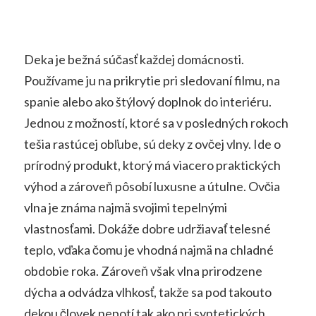
Deka je bežná súčasť každej domácnosti.
Používame ju na prikrytie pri sledovaní filmu, na
spanie alebo ako štýlový doplnok do interiéru.
Jednou z možností, ktoré sa v posledných rokoch
tešia rastúcej obľube, sú deky z ovčej vlny. Ide o
prírodný produkt, ktorý má viacero praktických
výhod a zároveň pôsobí luxusne a útulne. Ovčia
vlna je známa najmä svojimi tepelnými
vlastnosťami. Dokáže dobre udržiavať telesné
teplo, vďaka čomu je vhodná najmä na chladné
obdobie roka. Zároveň však vlna prirodzene
dýcha a odvádza vlhkosť, takže sa pod takouto
dekou človek nepotí tak ako pri syntetických