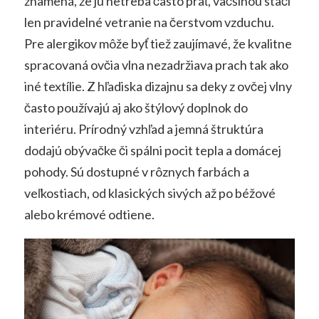
znamená, že ju netreba často prať, väčšinou stačí
len pravidelné vetranie na čerstvom vzduchu.
Pre alergikov môže byť tiež zaujímavé, že kvalitne
spracovaná ovčia vlna nezadržiava prach tak ako
iné textílie. Z hľadiska dizajnu sa deky z ovčej vlny
často používajú aj ako štýlový doplnok do
interiéru. Prírodný vzhľad a jemná štruktúra
dodajú obývačke či spálni pocit tepla a domácej
pohody. Sú dostupné v rôznych farbách a
veľkostiach, od klasických sivých až po béžové
alebo krémové odtiene.