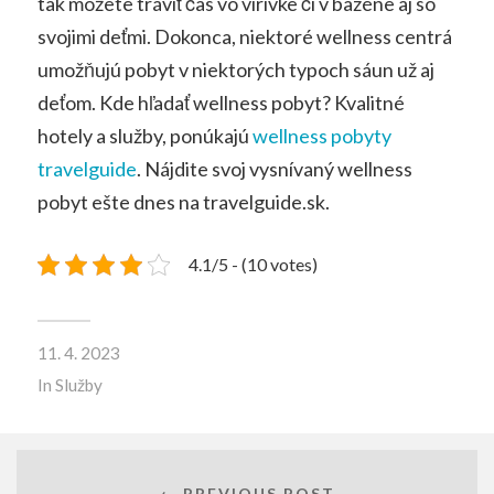
tak môžete tráviť čas vo vírivke či v bazéne aj so
svojimi deťmi. Dokonca, niektoré wellness centrá
umožňujú pobyt v niektorých typoch sáun už aj
deťom.
Kde hľadať wellness pobyt? Kvalitné
hotely a služby, ponúkajú
wellness pobyty
travelguide
. Nájdite svoj vysnívaný wellness
pobyt ešte dnes na travelguide.sk.
4.1/5 - (10 votes)
11. 4. 2023
In
Služby
← PREVIOUS POST