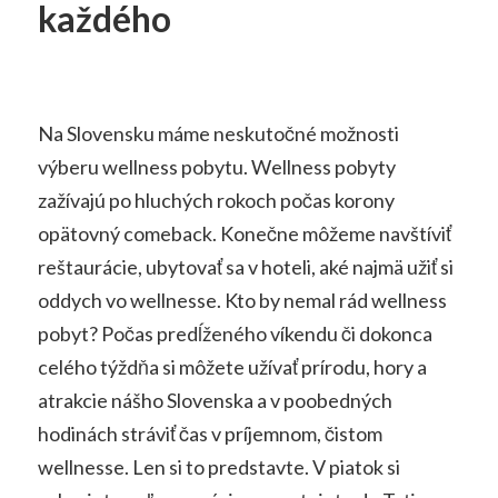
každého
Na Slovensku máme neskutočné možnosti
výberu wellness pobytu. Wellness pobyty
zažívajú po hluchých rokoch počas korony
opätovný comeback. Konečne môžeme navštíviť
reštaurácie, ubytovať sa v hoteli, aké najmä užiť si
oddych vo wellnesse.
Kto by nemal rád wellness
pobyt? Počas predĺženého víkendu či dokonca
celého týždňa si môžete užívať prírodu, hory a
atrakcie nášho Slovenska a v poobedných
hodinách stráviť čas v príjemnom, čistom
wellnesse.
Len si to predstavte. V piatok si