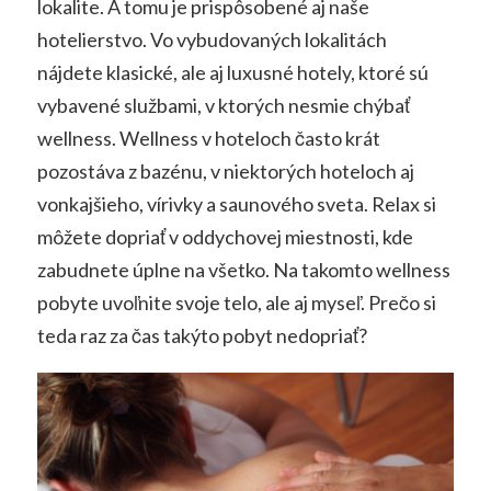
lokalite. A tomu je prispôsobené aj naše
hotelierstvo. Vo vybudovaných lokalitách
nájdete klasické, ale aj luxusné hotely, ktoré sú
vybavené službami, v ktorých nesmie chýbať
wellness. Wellness v hoteloch často krát
pozostáva z bazénu, v niektorých hoteloch aj
vonkajšieho, vírivky a saunového sveta. Relax si
môžete dopriať v oddychovej miestnosti, kde
zabudnete úplne na všetko. Na takomto wellness
pobyte uvoľnite svoje telo, ale aj myseľ. Prečo si
teda raz za čas takýto pobyt nedopriať?