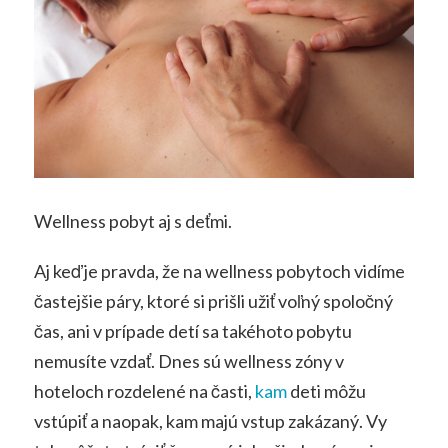
Wellness pobyt aj s deťmi.
Aj keď je pravda, že na wellness pobytoch vidíme
častejšie páry, ktoré si prišli užiť voľný spoločný
čas, ani v prípade detí sa takéhoto pobytu
nemusíte vzdať. Dnes sú wellness zóny v
hoteloch rozdelené na časti,
kam
deti môžu
vstúpiť a naopak, kam majú vstup zakázaný. Vy