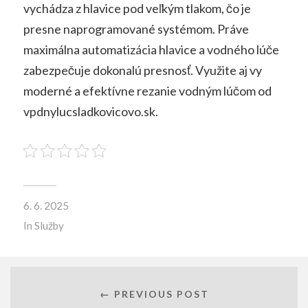
vychádza z hlavice pod veľkým tlakom, čo je
presne naprogramované systémom. Práve
maximálna automatizácia hlavice a vodného lúče
zabezpečuje dokonalú presnosť. Využite aj vy
moderné a efektívne rezanie vodným lúčom od
vpdnylucsladkovicovo.sk.
6. 6. 2025
In
Služby
← PREVIOUS POST