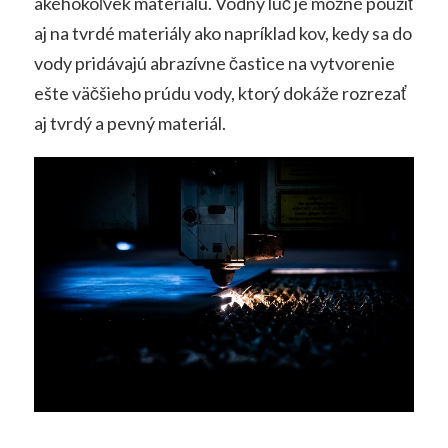
akéhokoľvek materiálu. Vodný lúč je možné použiť
aj na tvrdé materiály ako napríklad kov, kedy sa do
vody pridávajú abrazívne častice na vytvorenie
ešte väčšieho prúdu vody, ktorý dokáže rozrezať
aj tvrdý a pevný materiál.