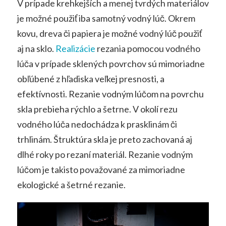
V prípade krehkejších a menej tvrdých materiálov
je možné použiť iba samotný vodný lúč. Okrem
kovu, dreva či papiera je možné vodný lúč použiť
aj na sklo.
Realizácie
rezania pomocou vodného
lúča v prípade sklených povrchov sú mimoriadne
obľúbené z hľadiska veľkej presnosti, a
efektívnosti. Rezanie vodným lúčom na povrchu
skla prebieha rýchlo a šetrne. V okolí rezu
vodného lúča nedochádza k prasklinám či
trhlinám. Štruktúra skla je preto zachovaná aj
dlhé roky po rezaní materiál. Rezanie vodným
lúčom je takisto považované za mimoriadne
ekologické a šetrné rezanie.