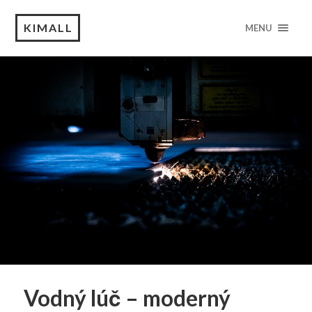
KIMALL
MENU
Vodný lúč – moderný