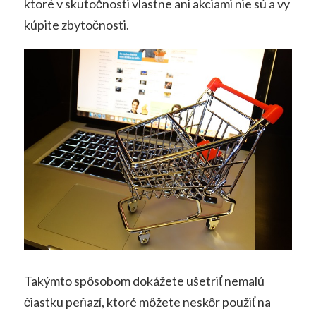
ktoré v skutočnosti vlastne ani akciami nie sú a vy
kúpite zbytočnosti.
Takýmto spôsobom dokážete ušetriť nemalú
čiastku peňazí, ktoré môžete neskôr použiť na