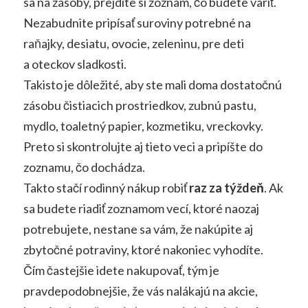
sa na zásoby, prejdite si zoznam, čo budete variť.
Nezabudnite pripísať suroviny potrebné na
raňajky, desiatu, ovocie, zeleninu, pre deti
a oteckov sladkosti.
Takisto je dôležité, aby ste mali doma dostatočnú
zásobu čistiacich prostriedkov, zubnú pastu,
mydlo, toaletný papier, kozmetiku, vreckovky.
Preto si skontrolujte aj tieto veci a pripíšte do
zoznamu, čo dochádza.
Takto stačí rodinný nákup robiť
raz za týždeň
. Ak
sa budete riadiť zoznamom vecí, ktoré naozaj
potrebujete, nestane sa vám, že nakúpite aj
zbytočné potraviny, ktoré nakoniec vyhodíte.
Čím častejšie idete nakupovať, tým je
pravdepodobnejšie, že vás nalákajú na akcie,