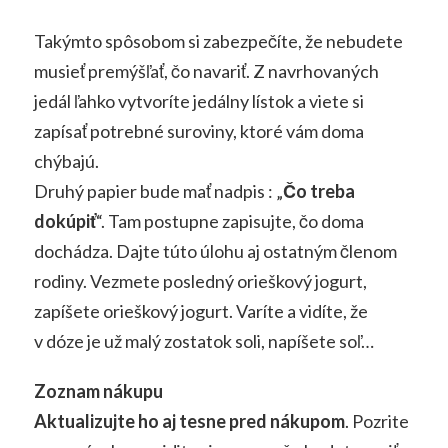
Takýmto spôsobom si zabezpečíte, že nebudete
musieť premýšľať, čo navariť. Z navrhovaných
jedál ľahko vytvoríte jedálny lístok a viete si
zapísať potrebné suroviny, ktoré vám doma
chýbajú.
Druhý papier bude mať nadpis : „
Čo treba
dokúpiť
“. Tam postupne zapisujte, čo doma
dochádza. Dajte túto úlohu aj ostatným členom
rodiny. Vezmete posledný orieškový jogurt,
zapíšete orieškový jogurt. Varíte a vidíte, že
v dóze je už malý zostatok soli, napíšete soľ…
Zoznam nákupu
Aktualizujte ho aj tesne pred nákupom
. Pozrite