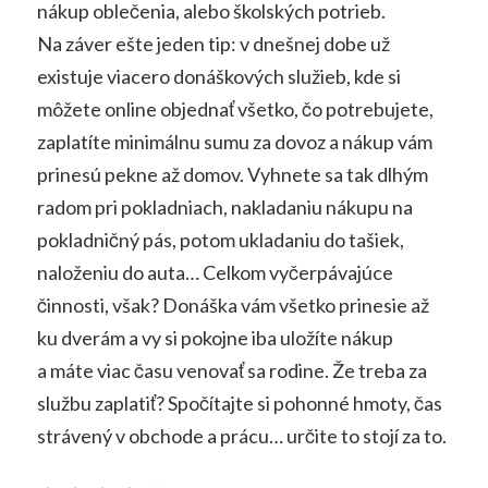
nákup oblečenia, alebo školských potrieb.
Na záver ešte jeden tip: v dnešnej dobe už
existuje viacero donáškových služieb, kde si
môžete online objednať všetko, čo potrebujete,
zaplatíte minimálnu sumu za dovoz a nákup vám
prinesú pekne až domov. Vyhnete sa tak dlhým
radom pri pokladniach, nakladaniu nákupu na
pokladničný pás, potom ukladaniu do tašiek,
naloženiu do auta… Celkom vyčerpávajúce
činnosti, však? Donáška vám všetko prinesie až
ku dverám a vy si pokojne iba uložíte nákup
a máte viac času venovať sa rodine. Že treba za
službu zaplatiť? Spočítajte si pohonné hmoty, čas
strávený v obchode a prácu… určite to stojí za to.