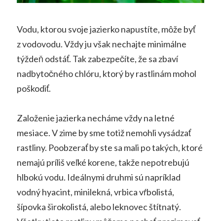
Vodu, ktorou svoje jazierko napustíte, môže byť
z vodovodu. Vždy ju však nechajte minimálne
týždeň odstáť. Tak zabezpečíte, že sa zbaví
nadbytočného chlóru, ktorý by rastlinám mohol
poškodiť.
Založenie jazierka necháme vždy na letné
mesiace. V zime by sme totiž nemohli vysádzať
rastliny. Poobzerať by ste sa mali po takých, ktoré
nemajú príliš veľké korene, takže nepotrebujú
hlbokú vodu. Ideálnymi druhmi sú napríklad
vodný hyacint, minilekná, vrbica vŕbolistá,
šípovka širokolistá, alebo leknovec štítnatý.