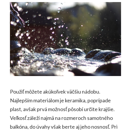
Použiť môžete akúkoľvek väčšiu nádobu.
Najlepším materiálom je keramika, poprípade
plast, avšak prvá možnosť pôsobí určite krajšie.
Veľkosť záleží najmä na rozmeroch samotného
balkóna, do úvahy však berte aj jeho nosnosť. Pri