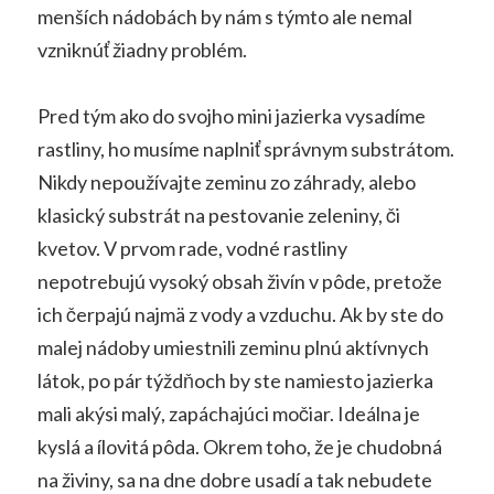
menších nádobách by nám s týmto ale nemal
vzniknúť žiadny problém.
Pred tým ako do svojho mini jazierka vysadíme
rastliny, ho musíme naplniť správnym substrátom.
Nikdy nepoužívajte zeminu zo záhrady, alebo
klasický substrát na pestovanie zeleniny, či
kvetov. V prvom rade, vodné rastliny
nepotrebujú vysoký obsah živín v pôde, pretože
ich čerpajú najmä z vody a vzduchu. Ak by ste do
malej nádoby umiestnili zeminu plnú aktívnych
látok, po pár týždňoch by ste namiesto jazierka
mali akýsi malý, zapáchajúci močiar. Ideálna je
kyslá a ílovitá pôda. Okrem toho, že je chudobná
na živiny, sa na dne dobre usadí a tak nebudete