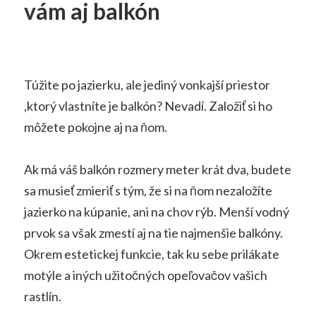
vám aj balkón
Túžite po jazierku, ale jediný vonkajší priestor
,ktorý vlastníte je balkón? Nevadí. Založiť si ho
môžete pokojne aj na ňom.
Ak má váš balkón rozmery meter krát dva, budete
sa musieť zmieriť s tým, že si na ňom nezaložíte
jazierko na kúpanie, ani na chov rýb. Menší vodný
prvok sa však zmestí aj na tie najmenšie balkóny.
Okrem estetickej funkcie, tak ku sebe prilákate
motýle a iných užitočných opeľovačov vašich
rastlín.