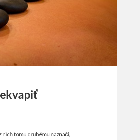
ekvapiť
n z nich tomu druhému naznačí,