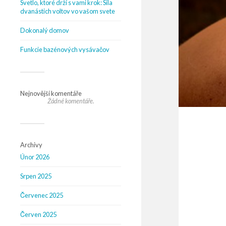
Svetlo, ktoré drží s vami krok: Sila
dvanástich voltov vo vašom svete
Dokonalý domov
Funkcie bazénových vysávačov
Nejnovější komentáře
Žádné komentáře.
Archivy
Únor 2026
Srpen 2025
Červenec 2025
Červen 2025