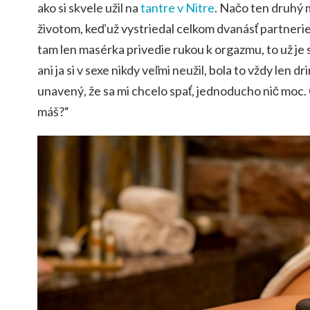
ako si skvele užil na
tantre
v Nitre
. Načo ten druhý 
životom, keď už vystriedal celkom dvanásť partneriek
tam len masérka privedie rukou k orgazmu, to už je s
ani ja si v sexe nikdy veľmi neužil, bola to vždy len 
unavený, že sa mi chcelo spať, jednoducho nič moc. 
máš?“