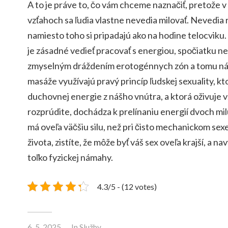
A to je práve to, čo vám chceme naznačiť, pretože
vzťahoch sa ľudia vlastne nevedia milovať. Nevedia 
namiesto toho si pripadajú ako na hodine telocviku
je zásadné vedieť pracovať s energiou, spočiatku n
zmyselným dráždením erotogénnych zón a tomu nás 
masáže využívajú pravý princíp ľudskej sexuality, kt
duchovnej energie z nášho vnútra, a ktorá oživuje vš
rozprúdite, dochádza k prelínaniu energií dvoch mil
má oveľa väčšiu silu, než pri čisto mechanickom sex
života, zistíte, že môže byť váš sex oveľa krajší, a n
toľko fyzickej námahy.
4.3/5 - (12 votes)
6. 5. 2025
In
Služby