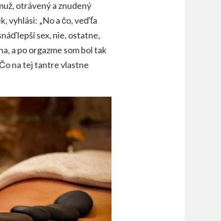
muž, otrávený a znudený
, vyhlási: „No a čo, veď ťa
náď lepší sex, nie, ostatne,
drina, a po orgazme som bol tak
Čo na tej tantre vlastne