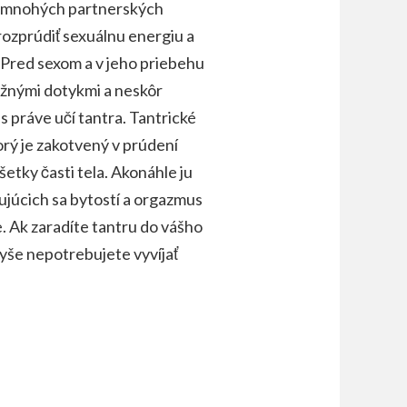
 v mnohých partnerských
rozprúdiť sexuálnu energiu a
. Pred sexom a v jeho priebehu
ežnými dotykmi a neskôr
práve učí tantra. Tantrické
orý je zakotvený v prúdení
etky časti tela. Akonáhle ju
ujúcich sa bytostí a orgazmus
e. Ak zaradíte tantru do vášho
avyše nepotrebujete vyvíjať