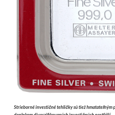
Strieborné investičné tehličky sú tiež hmatateľným
doplnkom diverzifikovaných investičných portfólií.