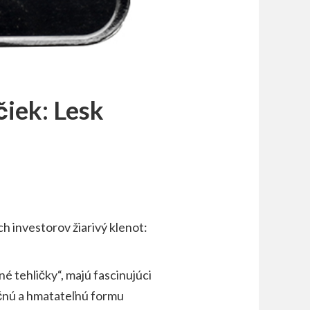
čiek: Lesk
ch investorov žiarivý klenot:
é tehličky“, majú fascinujúci
ečnú a hmatateľnú formu