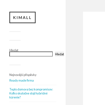
KIMALL
Hledat
Hledat
Nejnovější příspěvky
Ready made firma
Teplo domova bez kompromisov:
Koľko skutočne stojí hybridné
kúrenie?