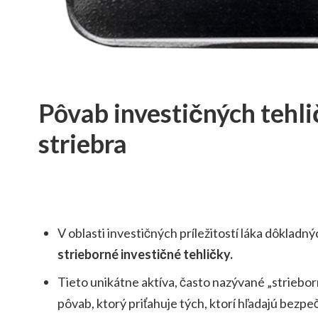
Pôvab investičných tehli
striebra
V oblasti investičných príležitostí láka dôkladný
strieborné investičné tehličky.
Tieto unikátne aktíva, často nazývané „strieborn
pôvab, ktorý priťahuje tých, ktorí hľadajú bezp