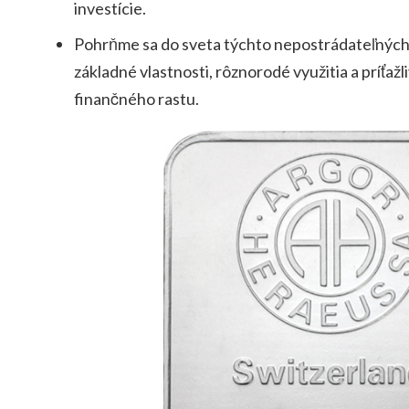
investície.
Pohrňme sa do sveta týchto nepostrádateľných
základné vlastnosti, rôznorodé využitia a príťažli
finančného rastu.