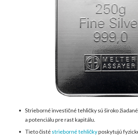
Strieborné investičné tehličky sú široko žiadan
a potenciálu pre rast kapitálu.
Tieto čisté
strieborné tehličky
poskytujú fyzické