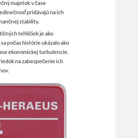
pečný majetok v čase
jedinečnosť pridávajú na ich
nančnej stability.
tičných tehličiek je ako
o sa počas histórie ukázalo ako
čase ekonomickej turbulencie.
triedok na zabezpečenie ich
hov.