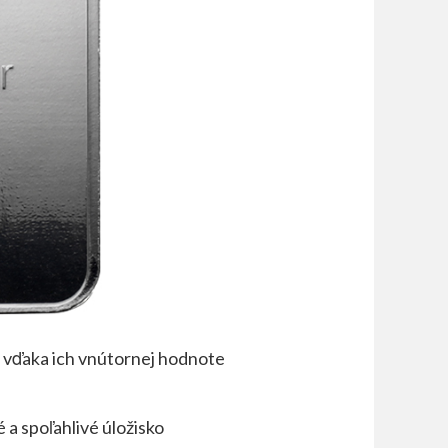
é vďaka ich vnútornej hodnote
 a spoľahlivé úložisko