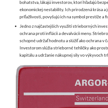
bohatstva, lákajú investorov, ktorí hľadajú bez
ekonomickej nestability. Ich prirodzená krása a 
príťažlivosti, povyšujú ich na symbol prestíže a fi
Jedno z najčastejších využití strieborných inves
ochrana proti inflácii a devalvácii meny. Striebr
schopné udržať hodnotu a slúžiť ako ochrana v 
Investorom slúžia strieborné tehličky ako pros
kapitálu a udržanie nákupnej sily vo výkyvoch tr