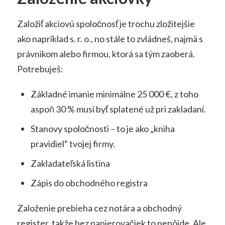
Založiť akciovú spoločnosť je trochu zložitejšie
ako napríklad s. r. o., no stále to zvládneš, najmä s
právnikom alebo firmou, ktorá sa tým zaoberá.
Potrebuješ:
Základné imanie minimálne 25 000 €, z toho
aspoň 30 % musí byť splatené už pri zakladaní.
Stanovy spoločnosti – to je ako „kniha
pravidiel“ tvojej firmy.
Zakladateľská listina
Zápis do obchodného registra
Založenie prebieha cez notára a obchodný
register, takže bez papierovačiek to nepôjde. Ale