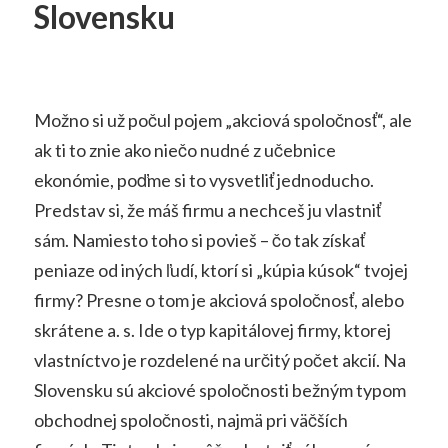
Slovensku
Možno si už počul pojem „akciová spoločnosť“, ale
ak ti to znie ako niečo nudné z učebnice
ekonómie, poďme si to vysvetliť jednoducho.
Predstav si, že máš firmu a nechceš ju vlastniť
sám. Namiesto toho si povieš – čo tak získať
peniaze od iných ľudí, ktorí si „kúpia kúsok“ tvojej
firmy? Presne o tom je akciová spoločnosť, alebo
skrátene a. s. Ide o typ kapitálovej firmy, ktorej
vlastníctvo je rozdelené na určitý počet akcií. Na
Slovensku sú akciové spoločnosti bežným typom
obchodnej spoločnosti, najmä pri väčších