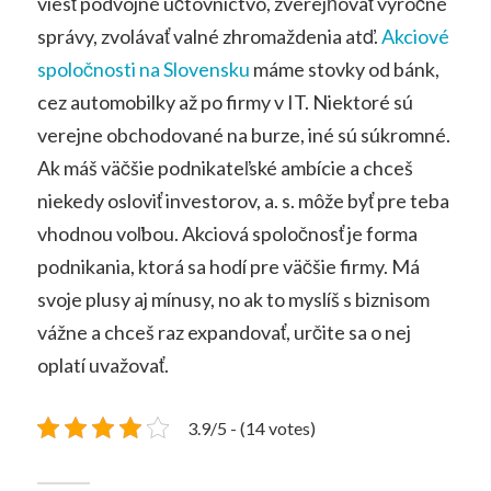
viesť podvojné účtovníctvo, zverejňovať výročné
správy, zvolávať valné zhromaždenia atď.
Akciové
spoločnosti na Slovensku
máme stovky od bánk,
cez automobilky až po firmy v IT. Niektoré sú
verejne obchodované na burze, iné sú súkromné.
Ak máš väčšie podnikateľské ambície a chceš
niekedy osloviť investorov, a. s. môže byť pre teba
vhodnou voľbou. Akciová spoločnosť je forma
podnikania, ktorá sa hodí pre väčšie firmy. Má
svoje plusy aj mínusy, no ak to myslíš s biznisom
vážne a chceš raz expandovať, určite sa o nej
oplatí uvažovať.
3.9/5 - (14 votes)