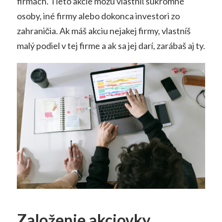
firmách. Tieto akcie môžu vlastniť súkromné
osoby, iné firmy alebo dokonca investori zo
zahraničia. Ak máš akciu nejakej firmy, vlastníš
malý podiel v tej firme a ak sa jej darí, zarábaš aj ty.
Založenie akciovky