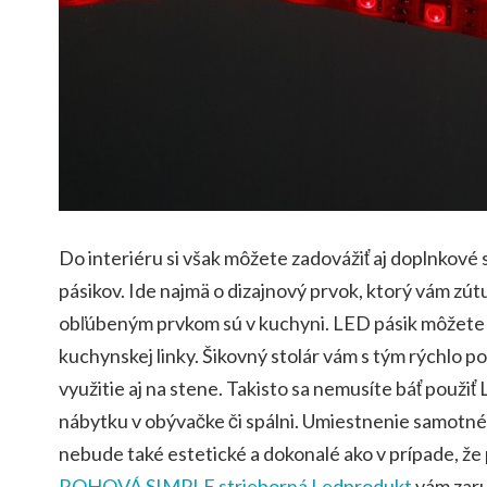
Do interiéru si však môžete zadovážiť aj doplnkové
pásikov. Ide najmä o dizajnový prvok, ktorý vám zútu
obľúbeným prvkom sú v kuchyni. LED pásik môžet
kuchynskej linky. Šikovný stolár vám s tým rýchlo 
využitie aj na stene. Takisto sa nemusíte báť použiť
nábytku v obývačke či spálni. Umiestnenie samotné
nebude také estetické a dokonalé ako v prípade, že 
ROHOVÁ SIMPLE strieborná Ledprodukt
vám zar