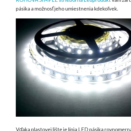
pásika a možnosť jeho umiestnenia kdekoľvek.
Vďaka plastovej lište je línia LED pásika rovnomern