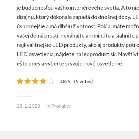
je budúcnosťou vášho interiérového svetla. A to n
dizajnu, ktorý dokonale zapadá do dnešnej doby. LE
úspornejšie a má dlhšiu životnosť. Pokiaľ máte možn
vašej domácnosti, neváhajte ani minútu a siahnite
najkvalitnejšie LED produkty, ako aj produkty pot
LED osvetlenia, nájdete na ledprodukt.sk. Navštívt
ešte dnes a vyberte si svoje nové osvetlenie.
3.8/5 - (5 votes)
28. 1. 2023
In
Produkty