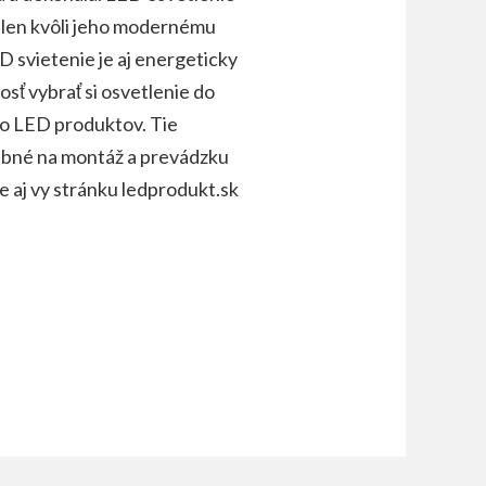
ielen kvôli jeho modernému
D svietenie je aj energeticky
osť vybrať si osvetlenie do
 po LED produktov.
Tie
rebné na montáž a prevádzku
e aj vy stránku ledprodukt.sk