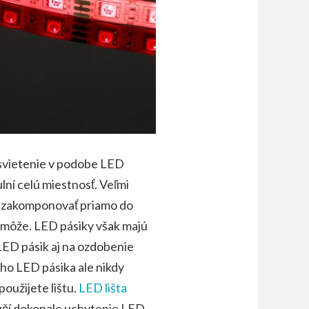
 svietenie v podobe LED
lní celú miestnosť. Veľmi
e zakomponovať priamo do
pomôže. LED pásiky však majú
 LED pásik aj na ozdobenie
ho LED pásika ale nikdy
použijete lištu.
LED lišta
učí dokonale uchytenie LED