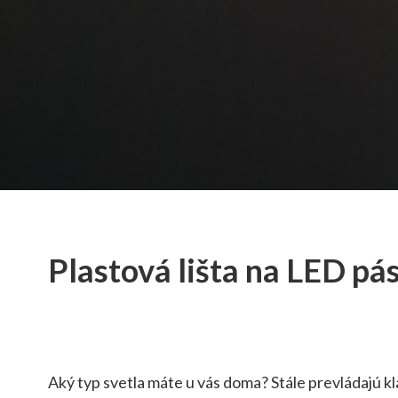
Plastová lišta na LED pá
Aký typ svetla máte u vás doma? Stále prevládajú kla