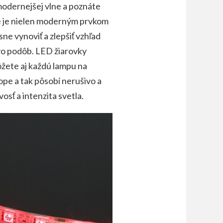
modernejšej vlne a poznáte
 je nielen moderným prvkom
e vynoviť a zlepšiť vzhľad
o podôb. LED žiarovky
žete aj každú lampu na
ope a tak pôsobí nerušivo a
osť a intenzita svetla.