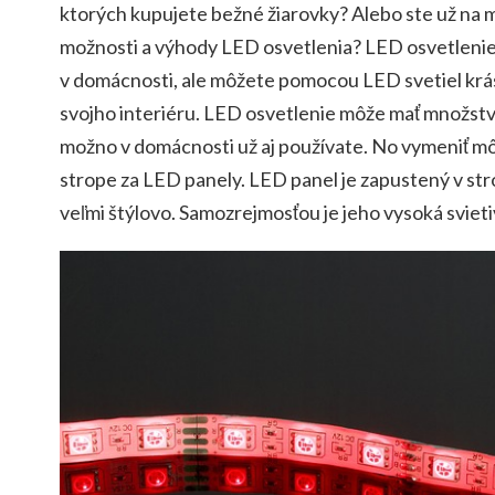
ktorých kupujete bežné žiarovky? Alebo ste už na 
možnosti a výhody LED osvetlenia?
LED osvetlenie
v domácnosti, ale môžete pomocou LED svetiel krásn
svojho interiéru.
LED osvetlenie môže mať množstv
možno v domácnosti už aj používate. No vymeniť mô
strope za LED panely. LED panel je zapustený v str
veľmi štýlovo. Samozrejmosťou je jeho vysoká svietiv