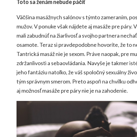
Toto sa ženám nebude páčiť
Väčšina masážnych salónov s týmto zameraním, pos
mužov. V ponuke však nájdete aj masáže pre páry. V
mali zabudnúť na žiarlivosť a svojho partnera necha
osamote. Teraz si pravdepodobne hovoríte, že to n
Tantrická masáž nie je sexom. Práve naopak, pre muž
zdržanlivosti a sebaovládania. Navyše je takmer ist
jeho fantáziu natoľko, že váš spoločný sexuálny živo
tým správnym smerom. Preto aspoň na chvíľku odh
aj možnosť masáže pre páry nie je na zahodenie.