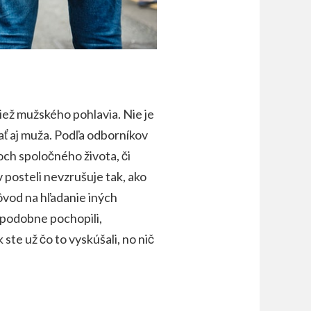
iež mužského pohlavia. Nie je
ať aj muža. Podľa odborníkov
ch spoločného života, či
v posteli nevzrušuje tak, ako
ôvod na hľadanie iných
epodobne pochopili,
ste už čo to vyskúšali, no nič