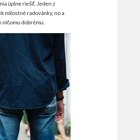
ia úplne riešiť. Jeden z
ek milostné radovánky, no a
e k ničomu dobrému.