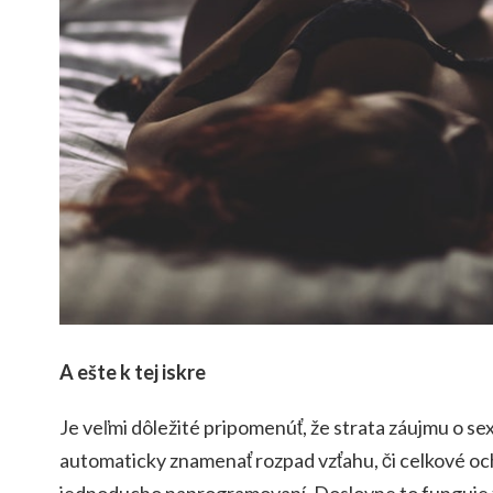
A ešte k tej iskre
Je veľmi dôležité pripomenúť, že strata záujmu o se
automaticky znamenať rozpad vzťahu, či celkové oc
jednoducho naprogramovaní. Doslovne to funguje t