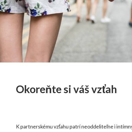
Okoreňte si váš vzťah
K partnerskému vzťahu patrí neoddeliteľne i intímny