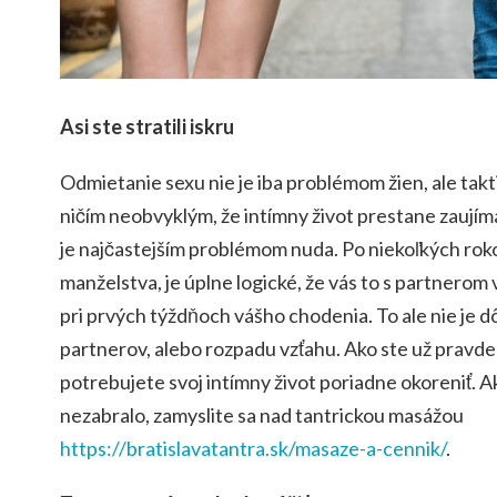
Asi ste stratili iskru
Odmietanie sexu nie je iba problémom žien, ale takt
ničím neobvyklým, že intímny život prestane zaujím
je najčastejším problémom nuda. Po niekoľkých roko
manželstva, je úplne logické, že vás to s partnerom 
pri prvých týždňoch vášho chodenia. To ale nie je d
partnerov, alebo rozpadu vzťahu. Ako ste už pravd
potrebujete svoj intímny život poriadne okoreniť. Ak 
nezabralo, zamyslite sa nad tantrickou masážou
https://bratislavatantra.sk/masaze-a-cennik/
.