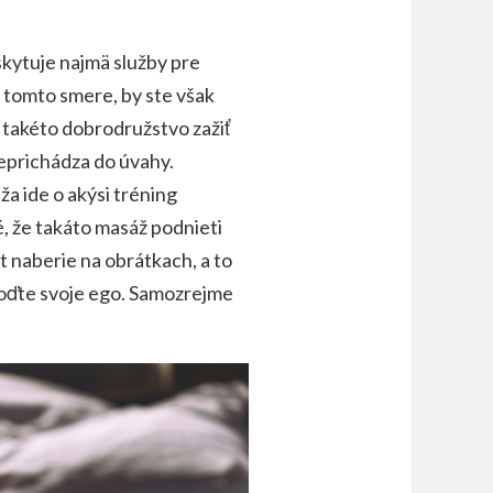
kytuje najmä služby pre
 tomto smere, by ste však
ť takéto dobrodružstvo zažiť
eprichádza do úvahy.
a ide o akýsi tréning
é, že takáto masáž podnieti
t naberie na obrátkach, a to
oďte svoje ego. Samozrejme