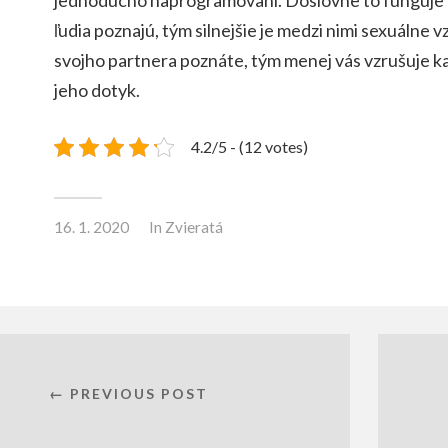
ľudia poznajú, tým silnejšie je medzi nimi sexuálne 
svojho partnera poznáte, tým menej vás vzrušuje k
jeho dotyk.
4.2/5 - (12 votes)
16. 1. 2020
In
Zvieratá
← PREVIOUS POST