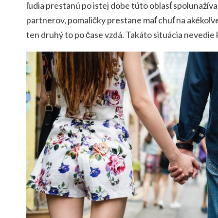
ľudia prestanú po istej dobe túto oblasť spolunažívan
partnerov, pomaličky prestane mať chuť na akékoľv
ten druhý to po čase vzdá. Takáto situácia nevedi