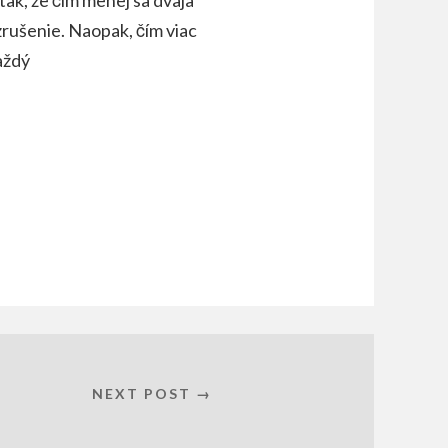
vzrušenie. Naopak, čím viac
aždý
NEXT POST →