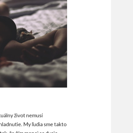
xuálny život nemusí
hladnutie. My ľudia sme takto
ak, že čím menej sa dvaja