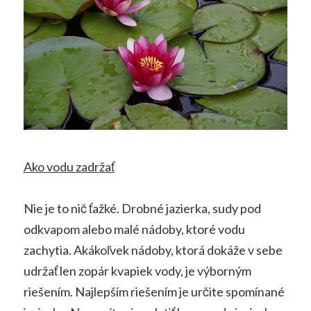
Ako vodu zadržať
Nie je to nič ťažké. Drobné jazierka, sudy pod
odkvapom alebo malé nádoby, ktoré vodu
zachytia. Akákoľvek nádoby, ktorá dokáže v sebe
udržať len zopár kvapiek vody, je výborným
riešením. Najlepším riešením je určite spomínané