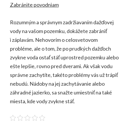
Zabránite povodniam
Rozumným a správnym zadržiavaním dažďovej
vody na vašom pozemku, dokážete zabrániť
i záplavám. Nehovorím o celosvetovom
probléme, ale o tom, že po prudkých dažďoch
zvykne voda ostať stáť uprostred pozemku alebo
ešte lepšie, rovno pred dverami. Ak však vodu
správne zachytíte, takéto problémy vás už trápiť
nebudú. Nádoby na jej zachytávanie alebo
záhradné jazierko, sa snažte umiestniť na také
miesta, kde vody zvykne stáť.