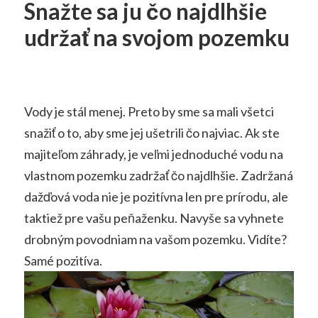
Snažte sa ju čo najdlhšie
udržať na svojom pozemku
Vody je stál menej. Preto by sme sa mali všetci
snažiť o to, aby sme jej ušetrili čo najviac. Ak ste
majiteľom záhrady, je veľmi jednoduché vodu na
vlastnom pozemku zadržať čo najdlhšie. Zadržaná
dažďová voda nie je pozitívna len pre prírodu, ale
taktiež pre vašu peňaženku. Navyše sa vyhnete
drobným povodniam na vašom pozemku. Vidíte?
Samé pozitíva.