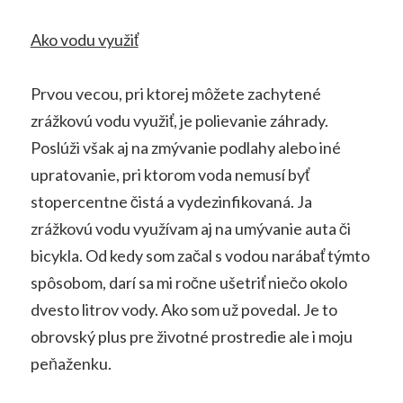
Ako vodu využiť
Prvou vecou, pri ktorej môžete zachytené
zrážkovú vodu využiť, je polievanie záhrady.
Poslúži však aj na zmývanie podlahy alebo iné
upratovanie, pri ktorom voda nemusí byť
stopercentne čistá a vydezinfikovaná. Ja
zrážkovú vodu využívam aj na umývanie auta či
bicykla. Od kedy som začal s vodou narábať týmto
spôsobom, darí sa mi ročne ušetriť niečo okolo
dvesto litrov vody. Ako som už povedal. Je to
obrovský plus pre životné prostredie ale i moju
peňaženku.