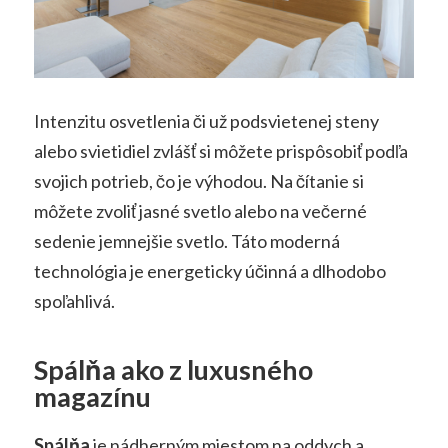
Intenzitu osvetlenia či už podsvietenej steny
alebo svietidiel zvlášť si môžete prispôsobiť podľa
svojich potrieb, čo je výhodou. Na čítanie si
môžete zvoliť jasné svetlo alebo na večerné
sedenie jemnejšie svetlo. Táto moderná
technológia je energeticky účinná a dlhodobo
spoľahlivá.
Spálňa ako z luxusného
magazínu
Spálňa
je nádherným miestom na oddych a