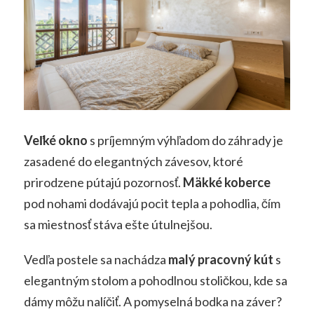
Veľké okno
s príjemným výhľadom do záhrady je
zasadené do elegantných závesov, ktoré
prirodzene pútajú pozornosť.
Mäkké koberce
pod nohami dodávajú pocit tepla a pohodlia, čím
sa miestnosť stáva ešte útulnejšou.
Vedľa postele sa nachádza
malý pracovný kút
s
elegantným stolom a pohodlnou stoličkou, kde sa
dámy môžu nalíčiť.
A pomyselná bodka na záver?