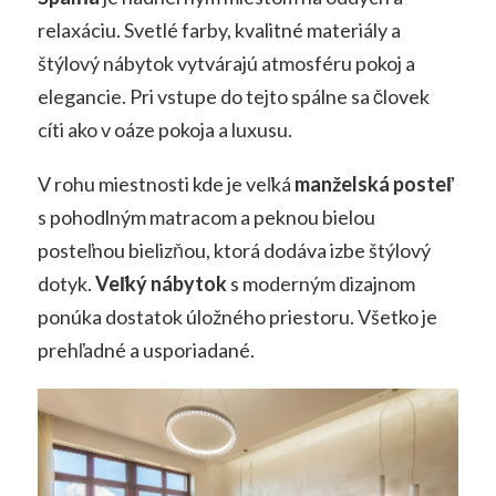
relaxáciu. Svetlé farby, kvalitné materiály a
štýlový nábytok vytvárajú atmosféru pokoj a
elegancie. Pri vstupe do tejto spálne sa človek
cíti ako v oáze pokoja a luxusu.
V rohu miestnosti kde je veľká
manželská posteľ
s pohodlným matracom a peknou bielou
posteľnou bielizňou, ktorá dodáva izbe štýlový
dotyk.
Veľký nábytok
s moderným dizajnom
ponúka dostatok úložného priestoru. Všetko je
prehľadné a usporiadané.