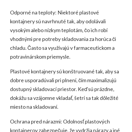
Odporné na teploty: Niektoré plastové
kontajnery sú navrhnuté tak, aby odolávali
vysokým alebo nízkym teplotám, čo ich robí
vhodnými pre potreby skladovania za horúca či
chladu. Často sa využívajú v farmaceutickom a
potravinárskom priemysle.
Plastové kontajnery sú konštruované tak, aby sa
dobre usporadúvali pri plnení, čím maximalizujú
dostupný skladovací priestor. Keď sú prázdne,
dokážu sa vzájomne vkladať, šetrí sa tak dôležité
miesto na skladovaní.
Ochrana pred nárazmi: Odolnosť plastových
kontajnerov zabezpečuje, že vydržia nárazy a iné