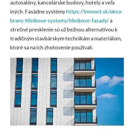
autosalóny, kancelárske budovy, hotely a veľa
iných. Fasádne systémy
https://lmmont.sk/okna-
brany-hlinikove-systemy/hlinikove-fasady/
a
strešné presklenie sú už bežnou alternatívou k
tradičným stavbárskym technikám a materiálom,
ktoré sa na ich zhotovenie používali.