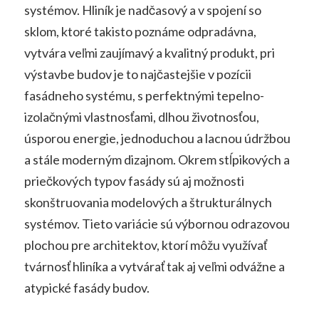
systémov.
Hliník je nadčasový a v spojení so
sklom, ktoré takisto poznáme odpradávna,
vytvára veľmi zaujímavý a kvalitný produkt, pri
výstavbe budov je to najčastejšie v pozícii
fasádneho systému, s perfektnými tepelno-
izolačnými vlastnosťami, dlhou životnosťou,
úsporou energie, jednoduchou a lacnou údržbou
a stále moderným dizajnom. Okrem stĺpikových a
priečkových typov fasády sú aj možnosti
skonštruovania modelových a štrukturálnych
systémov. Tieto variácie sú výbornou odrazovou
plochou pre architektov, ktorí môžu využívať
tvárnosť hliníka a vytvárať tak aj veľmi odvážne a
atypické fasády budov.