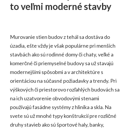
to veľmi moderné stavby
Murovanie stien budov z tehál sa dostáva do
úzadia, ešte vždy je však populárne pri menších
stavbách ako sú rodinné domy či chaty, veľké a
komerčné či priemyselné budovy sa už stavajú
modernejšími spôsobmi a v architektúre s
orientáciou na súčasné požiadavky a trendy.
Pri
výškových či priestorovo rozľahlých budovách sa
na ich uzatvorenie obvodovými stenami
používajú fasádne systémy z hliníka a skla. Na
svete sú už mnohé typy konštrukcií pre rozličné
druhy stavieb ako sú športové haly, banky,