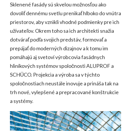
Sklenené fasády sú skvelou možnosťou ako
dovoliť dennému svetlu prenikať hlboko do vnútra
priestorov, aby vznikli vhodné podmienky pre ich
užívateľov. Okrem toho sa ich architekti snažia
dotvárať podľa svojich predstáv, formovať a
prepájať do moderných dizajnov a k tomu im
pomáhajú aj svetoví výrobcovia fasádnych
hliníkových systémov spoločnosti ALUPROF a
SCHÜCO. Projekcia a výroba sa v týchto
spoločnostiach neustále inovuje a prináša tak na
trh nové, vylepšené a prepracované konštrukcie
a systémy.