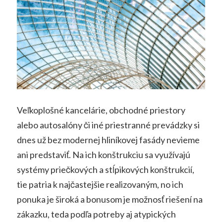
Veľkoplošné kancelárie, obchodné priestory
alebo autosalóny či iné priestranné prevádzky si
dnes už bez modernej hliníkovej fasády nevieme
ani predstaviť. Na ich konštrukciu sa využívajú
systémy priečkových a stĺpikových konštrukcií,
tie patria k najčastejšie realizovaným, no ich
ponuka je široká a bonusom je možnosť riešení na
zákazku, teda podľa potreby aj atypických