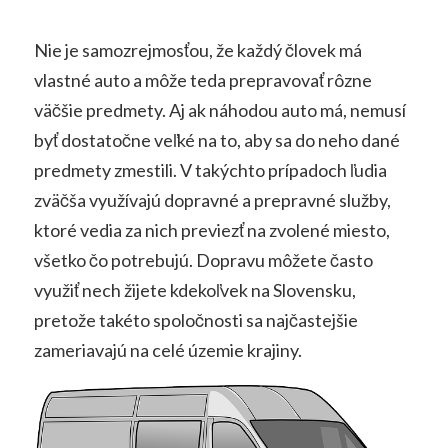
Nie je samozrejmosťou, že každý človek má
vlastné auto a môže teda prepravovať rôzne
väčšie predmety. Aj ak náhodou auto má, nemusí
byť dostatočne veľké na to, aby sa do neho dané
predmety zmestili. V takýchto prípadoch ľudia
zväčša využívajú dopravné a prepravné služby,
ktoré vedia za nich previezť na zvolené miesto,
všetko čo potrebujú. Dopravu môžete často
využiť nech žijete kdekoľvek na Slovensku,
pretože takéto spoločnosti sa najčastejšie
zameriavajú na celé územie krajiny.