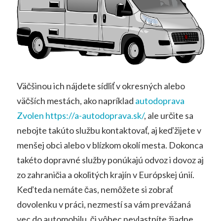
Väčšinou ich nájdete sídliť v okresných alebo
väčších mestách, ako napríklad
autodoprava
Zvolen https://a-autodoprava.sk/
, ale určite sa
nebojte takúto službu kontaktovať, aj keď žijete v
menšej obci alebo v blízkom okolí mesta. Dokonca
takéto dopravné služby ponúkajú odvoz i dovoz aj
zo zahraničia a okolitých krajín v Európskej únií.
Keď teda nemáte čas, nemôžete si zobrať
dovolenku v práci, nezmestí sa vám prevážaná
vec do automobilu, či vôbec nevlastníte žiadne