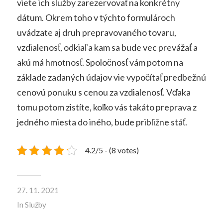
viete ich služby zarezervovať na konkrétny
dátum. Okrem toho v týchto formulároch
uvádzate aj druh prepravovaného tovaru,
vzdialenosť, odkiaľ a kam sa bude vec prevážať a
akú má hmotnosť. Spoločnosť vám potom na
základe zadaných údajov vie vypočítať predbežnú
cenovú ponuku s cenou za vzdialenosť. Vďaka
tomu potom zistíte, koľko vás takáto preprava z
jedného miesta do iného, bude približne stáť.
4.2/5 - (8 votes)
27. 11. 2021
In
Služby